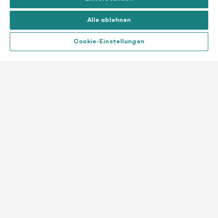
Alle ablehnen
Cookie-Einstellungen
PER FORMULAR
Nutzen Sie unser Spendenformular für
Ihre Spende.
FORMULAR
HERUNTERLADEN